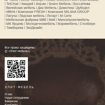
TetChair
Амадей
Анрэкс
Благо Мебель
БоссаНова
Вилейская мебель
Диа Мебель
Домотека
Дубодел
ИВНА
Компания FRESH
Компания MILANA GROUP
Лагуна
Лидская мебель
Логарт
М-Сити
Мебельная фабрика МВК
МиК
Минскпроектмебель
МК Ярцево
Молодечномебель
Мэримебель
СтолБери
Тимберика
ЭкоДизайн
Все права защищены.
© «Элит-мебель»,
ЭЛИТ-МЕБЕЛЬ
О нас
Наши сотрудники
Вакансии
Контакты