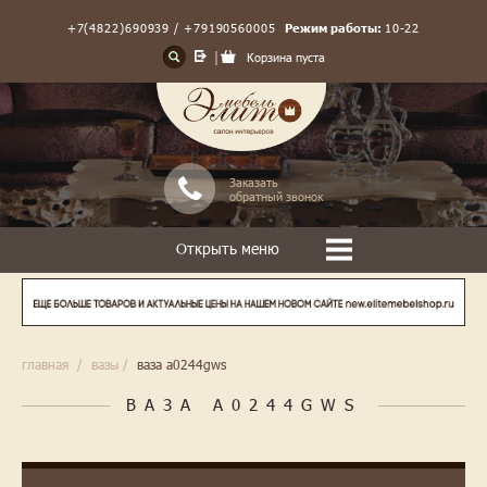
+7(4822)690939 / +79190560005
Режим работы:
10-22
Корзина пуста
Заказать
обратный звонок
Открыть меню
главная
/
вазы
/
ваза a0244gws
ВАЗА A0244GWS