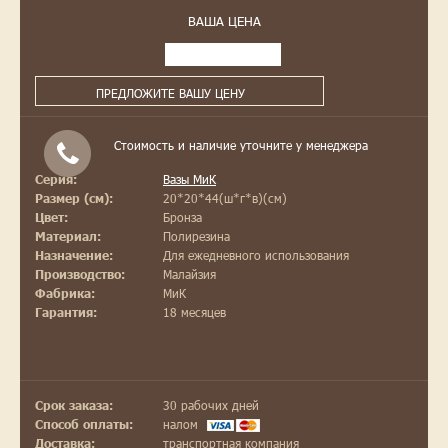
ВАША ЦЕНА
ПРЕДЛОЖИТЕ ВАШУ ЦЕНУ
Стоимость и наличие уточните у менеджера
Вазы МиК
Серия:
20*20*44(ш*г*в)(см)
Размер (см):
Бронза
Цвет:
Полирезина
Материал:
Для ежедневного использования
Назначение:
Малайзия
Производство:
МиК
Фабрика:
18 месяцев
Гарантия:
30 рабочих дней
Срок заказа:
налом
Способ оплаты:
транспортная компания
Доставка: