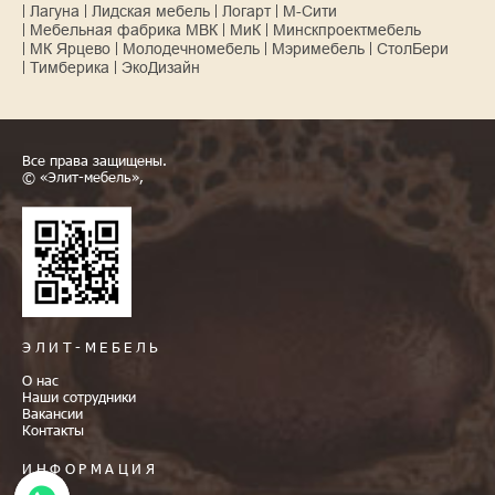
Лагуна
Лидская мебель
Логарт
М-Сити
Мебельная фабрика МВК
МиК
Минскпроектмебель
МК Ярцево
Молодечномебель
Мэримебель
СтолБери
Тимберика
ЭкоДизайн
Все права защищены.
© «Элит-мебель»,
ЭЛИТ-МЕБЕЛЬ
О нас
Наши сотрудники
Вакансии
Контакты
ИНФОРМАЦИЯ