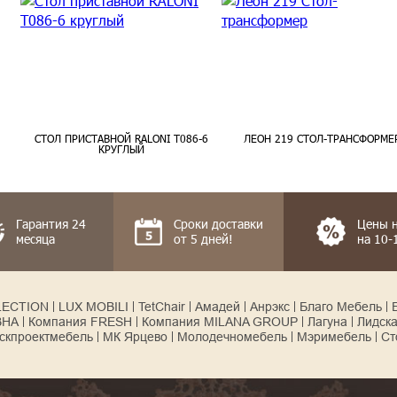
СТОЛ ПРИСТАВНОЙ RALONI T086-6
ЛЕОН 219 СТОЛ-ТРАНСФОРМЕ
КРУГЛЫЙ
Гарантия 24
Сроки доставки
Цены 
месяца
от 5 дней!
на 10
LECTION
LUX MOBILI
TetChair
Амадей
Анрэкс
Благо Мебель
ВНА
Компания FRESH
Компания MILANA GROUP
Лагуна
Лидск
скпроектмебель
МК Ярцево
Молодечномебель
Мэримебель
Ст