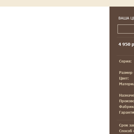
ВАША Ц
4 950 р
Серия:
Размер 
Цвет:
Матери
Назначе
Произво
Фабрик
Гаранти
Срок за
Способ 