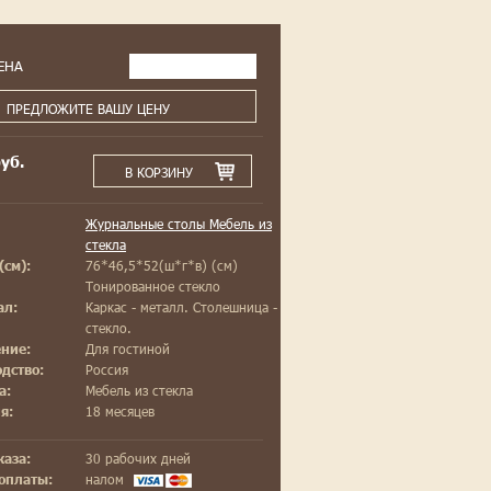
ЕНА
ПРЕДЛОЖИТЕ ВАШУ ЦЕНУ
уб.
В КОРЗИНУ
Журнальные столы Мебель из
стекла
76*46,5*52(ш*г*в) (см)
(см):
Тонированное стекло
Каркас - металл. Столешница -
ал:
стекло.
Для гостиной
ние:
Россия
дство:
Мебель из стекла
а:
18 месяцев
я:
30 рабочих дней
каза:
налом
оплаты: