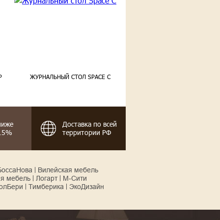
Р
ЖУРНАЛЬНЫЙ СТОЛ SPACE C
ниже
Доставка по всей
-15%
территории РФ
БоссаНова
Вилейская мебель
ая мебель
Логарт
М-Сити
олБери
Тимберика
ЭкоДизайн