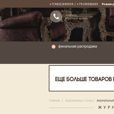
+7(4822)690939 / +79190560005
Режим 
Заказать
обратный звонок
финальная распродажа
главная
/
журнальные столы
/
журнальный
ЖУР