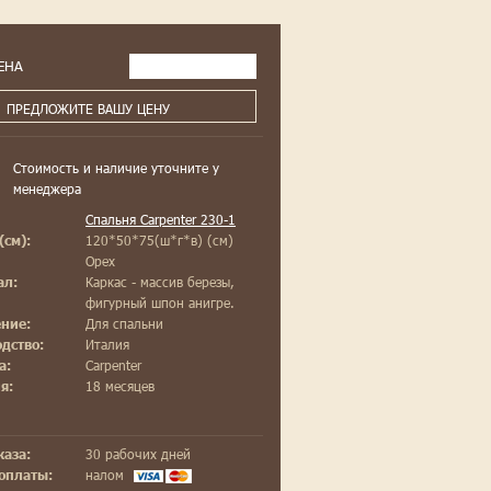
ЕНА
ПРЕДЛОЖИТЕ ВАШУ ЦЕНУ
Стоимость и наличие уточните у
менеджера
Спальня Carpenter 230-1
120*50*75(ш*г*в) (см)
(см):
Орех
Каркас - массив березы,
ал:
фигурный шпон анигре.
Для спальни
ние:
Италия
дство:
Carpenter
а:
18 месяцев
я:
30 рабочих дней
каза:
налом
оплаты: