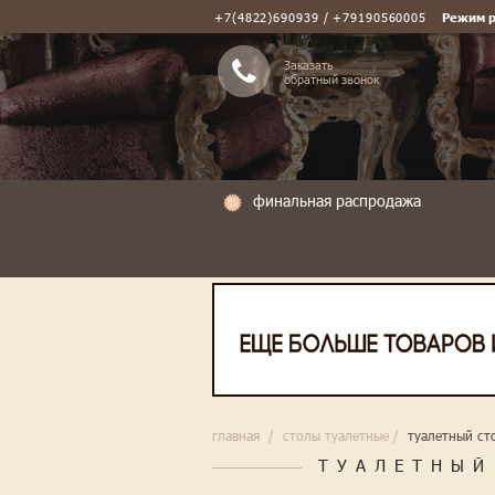
+7(4822)690939 / +79190560005
Режим 
Заказать
обратный звонок
финальная распродажа
главная
/
столы туалетные
/
туалетный сто
ТУАЛЕТНЫЙ