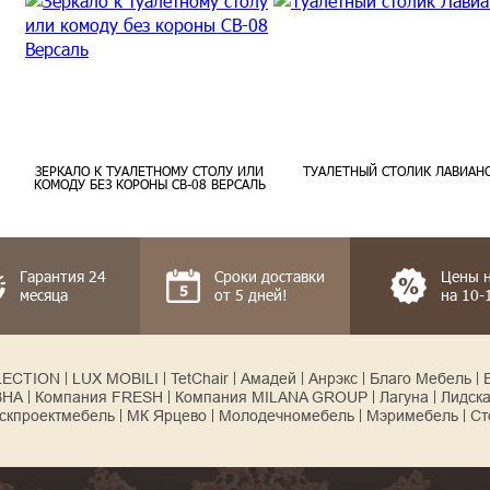
ЗЕРКАЛО К ТУАЛЕТНОМУ СТОЛУ ИЛИ
ТУАЛЕТНЫЙ СТОЛИК ЛАВИАН
КОМОДУ БЕЗ КОРОНЫ СВ-08 ВЕРСАЛЬ
Гарантия 24
Сроки доставки
Цены 
месяца
от 5 дней!
на 10
LECTION
LUX MOBILI
TetChair
Амадей
Анрэкс
Благо Мебель
ВНА
Компания FRESH
Компания MILANA GROUP
Лагуна
Лидск
скпроектмебель
МК Ярцево
Молодечномебель
Мэримебель
Ст