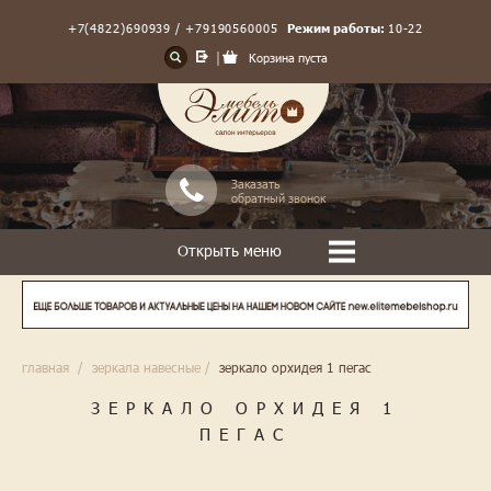
+7(4822)690939 / +79190560005
Режим работы:
10-22
Корзина пуста
Заказать
обратный звонок
Открыть меню
главная
/
зеркала навесные
/
зеркало орхидея 1 пегас
ЗЕРКАЛО ОРХИДЕЯ 1
ПЕГАС