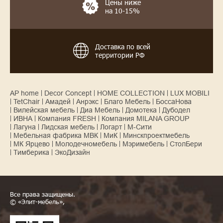
Цены ниже
на 10-15%
Доставка по всей
территории РФ
AP home
Decor Concept
HOME COLLECTION
LUX MOBILI
TetChair
Амадей
Анрэкс
Благо Мебель
БоссаНова
Вилейская мебель
Диа Мебель
Домотека
Дубодел
ИВНА
Компания FRESH
Компания MILANA GROUP
Лагуна
Лидская мебель
Логарт
М-Сити
Мебельная фабрика МВК
МиК
Минскпроектмебель
МК Ярцево
Молодечномебель
Мэримебель
СтолБери
Тимберика
ЭкоДизайн
Все права защищены.
© «Элит-мебель»,