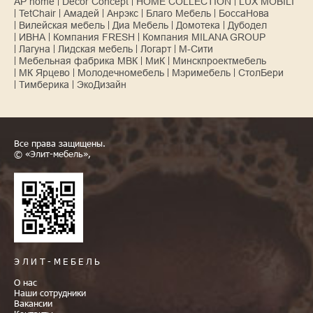
AP home
Decor Concept
HOME COLLECTION
LUX MOBILI
TetChair
Амадей
Анрэкс
Благо Мебель
БоссаНова
Вилейская мебель
Диа Мебель
Домотека
Дубодел
ИВНА
Компания FRESH
Компания MILANA GROUP
Лагуна
Лидская мебель
Логарт
М-Сити
Мебельная фабрика МВК
МиК
Минскпроектмебель
МК Ярцево
Молодечномебель
Мэримебель
СтолБери
Тимберика
ЭкоДизайн
Все права защищены.
© «Элит-мебель»,
ЭЛИТ-МЕБЕЛЬ
О нас
Наши сотрудники
Вакансии