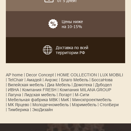
от 5 дней!
Цены ниже
на 10-15%
Доставка по всей
территории РФ
AP home
Decor Concept
HOME COLLECTION
LUX MOBILI
TetChair
Амадей
Анрэкс
Благо Мебель
БоссаНова
Вилейская мебель
Диа Мебель
Домотека
Дубодел
ИВНА
Компания FRESH
Компания MILANA GROUP
Лагуна
Лидская мебель
Логарт
М-Сити
Мебельная фабрика МВК
МиК
Минскпроектмебель
МК Ярцево
Молодечномебель
Мэримебель
СтолБери
Тимберика
ЭкоДизайн