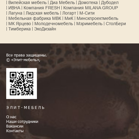
Вилейская мебель
Диа Мебель
Домотека
Дубодел
ИВНА
Компания FRESH
Компания MILANA GROUP
Лагуна
Лидская мебель
Логарт
М-Сити
Мебельная фабрика МВК
МиК
Минскпроектмебель
МК Ярцево
Молодечномебель
Мэримебель
СтолБери
Тимберика
ЭкоДизайн
Все права защищены.
© «Элит-мебель»,
ЭЛИТ-МЕБЕЛЬ
О нас
Наши сотрудники
Вакансии
Контакты