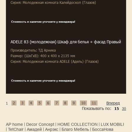
Серия: Молодежная комната Калейдоскоп (Глазов)
Стоимость и наличие уточните у менеджера!
ADELE 83 (молодежная) Шкаф для белья + фасад Правый
Производитель: ТД Арника
Размер: (ШxГxВ): 400 x 400 x 2135 мм
Серия: Молодежная комната ADELE (Адель) (Глазов)
Стоимость и наличие уточните у менеджера!
Вперед
2
3
4
5
6
7
8
9
10
11
1
Показывать по:
30
15
AP home
Decor Concept
HOME COLLECTION
LUX MOBILI
TetChair
Амадей
Анрэкс
Благо Мебель
БоссаНова