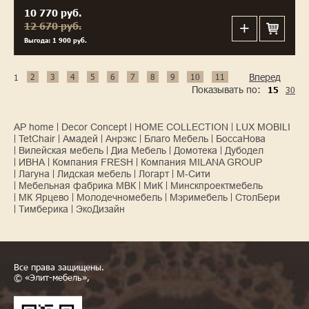
10 770 руб.
12 670 руб.
Выгода: 1 900 руб.
Вперед
2
3
4
5
6
7
8
9
10
11
1
Показывать по:
30
15
AP home
Decor Concept
HOME COLLECTION
LUX MOBILI
TetChair
Амадей
Анрэкс
Благо Мебель
БоссаНова
Вилейская мебель
Диа Мебель
Домотека
Дубодел
ИВНА
Компания FRESH
Компания MILANA GROUP
Лагуна
Лидская мебель
Логарт
М-Сити
Мебельная фабрика МВК
МиК
Минскпроектмебель
МК Ярцево
Молодечномебель
Мэримебель
СтолБери
Тимберика
ЭкоДизайн
Все права защищены.
© «Элит-мебель»,